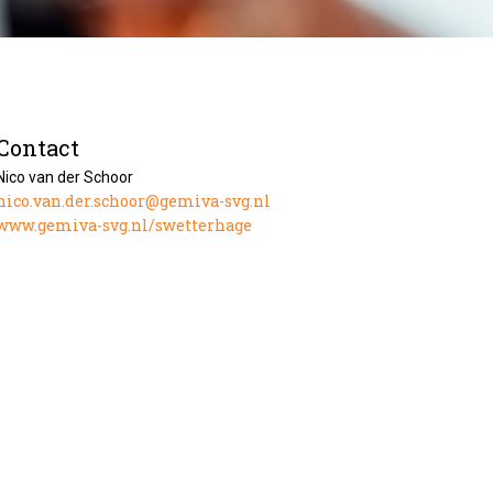
Contact
Nico van der Schoor
nico.van.der.schoor@gemiva-svg.nl
www.gemiva-svg.nl/swetterhage