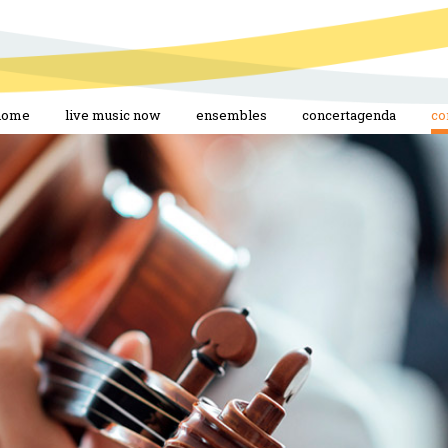
home
live music now
ensembles
concertagenda
co