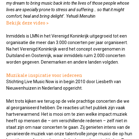
my dream to bring music back into the lives of those people whose
lives are specially
prone to stress and suffering… so that it might
comfort, heal and bring delight’. Yehudi Menuhin
Bekijk deze video >
Inmiddels is LMN in het Verenigd Koninkrijk uitgegroeid tot een
organisatie die meer dan 3.000 concerten per jaar organiseert.
Na het Verenigd Koninkrijk werd het concept overgenomen in
Duitsland en Oostenrijk, waar inmiddels ruim 2.000 concerten
worden gegeven. Denemarken en andere landen volgden.
Muzikale inspiratie voor iedereen
Stichting Live Music Now is in begin 2010 door Liesbeth van
Nieuwenhuizen in Nederland opgericht.
Met trots kijken we terug op de vele prachtige concerten die we
al georganiseerd hebben. De reacties uit het publiek zijn vaak
hartverwarmend. Het is mooi om te zien welke impact muziek
heeft op mensen die – om verschillende redenen – zelf niet in
staat zijn om naar concerten te gaan. Zij genieten intens van de
gevarieerde muziek van onze talentvolle jonge musici die op hun