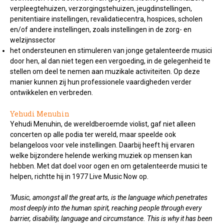
verpleegtehuizen, verzorgingstehuizen, jeugdinstellingen,
penitentiaire instellingen, revalidatiecentra, hospices, scholen
en/of andere instellingen, zoals instellingen in de zorg- en
welzijnssector
het ondersteunen en stimuleren van jonge getalenteerde musici
door hen, al dan niet tegen een vergoeding, in de gelegenheid te
stellen om deel te nemen aan muzikale activiteiten. Op deze
manier kunnen zij hun professionele vaardigheden verder
ontwikkelen en verbreden.
Yehudi Menuhin
Yehudi Menuhin, de wereldberoemde violist, gaf niet alleen
concerten op alle podia ter wereld, maar speelde ook
belangeloos voor vele instellingen. Daarbij heeft hij ervaren
welke bijzondere helende werking muziek op mensen kan
hebben. Met dat doel voor ogen en om getalenteerde musici te
helpen, richtte hij in 1977 Live Music Now op.
‘Music, amongst all the great arts, is the language which penetrates
most deeply into the human spirit, reaching people through every
barrier,
disability, language and circumstance. This is why it has been