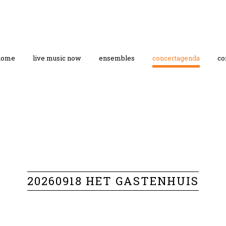
home
live music now
ensembles
concertagenda
co
20260918 HET GASTENHUIS