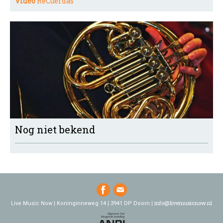
Video
ReCuerdas
Nog niet bekend
info@livemusicnow.nl
Live Music Now | Koninginneweg 14 | 3941 DP Doorn |