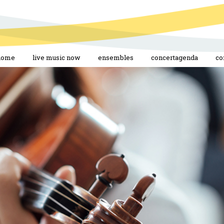
home
live music now
ensembles
concertagenda
co