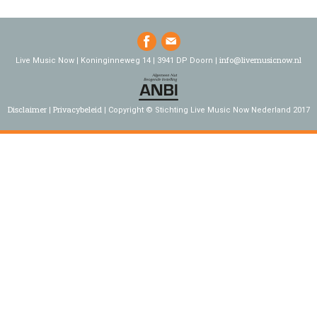
info@livemusicnow.nl
Live Music Now | Koninginneweg 14 | 3941 DP Doorn |
Disclaimer
Privacybeleid
Copyright © Stichting Live Music Now Nederland 2017