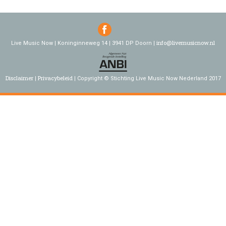
info@livemusicnow.nl
Live Music Now | Koninginneweg 14 | 3941 DP Doorn |
Disclaimer
Privacybeleid
Copyright © Stichting Live Music Now Nederland 2017