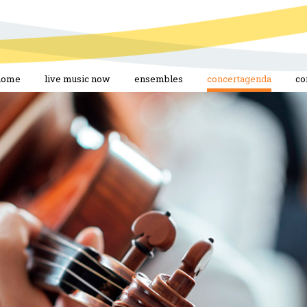
home
live music now
ensembles
concertagenda
co