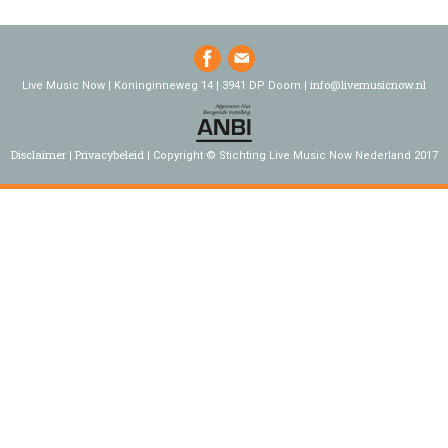
info@livemusicnow.nl
Live Music Now | Koninginneweg 14 | 3941 DP Doorn |
Disclaimer
Privacybeleid
Copyright © Stichting Live Music Now Nederland 2017