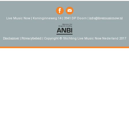
info@livemusicnow.nl
Live Music Now | Koninginneweg 14 | 3941 DP Doorn |
Disclaimer
Privacybeleid
Copyright © Stichting Live Music Now Nederland 2017