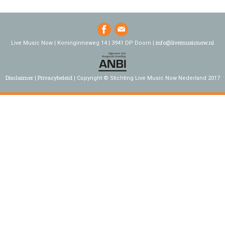
info@livemusicnow.nl
Live Music Now | Koninginneweg 14 | 3941 DP Doorn |
Disclaimer
Privacybeleid
Copyright © Stichting Live Music Now Nederland 2017