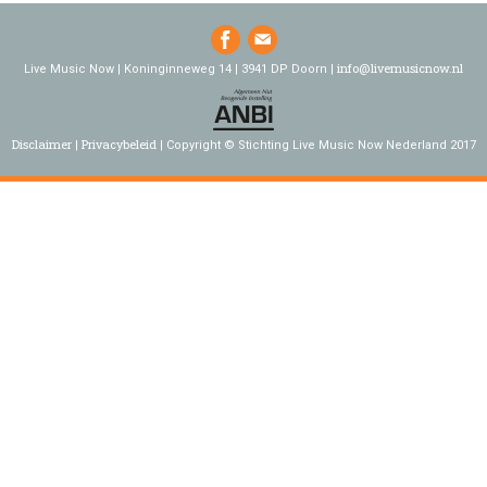
info@livemusicnow.nl
Live Music Now | Koninginneweg 14 | 3941 DP Doorn |
Disclaimer
Privacybeleid
Copyright © Stichting Live Music Now Nederland 2017