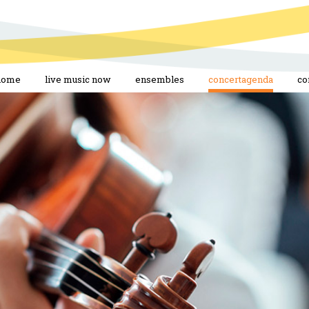
home
live music now
ensembles
concertagenda
co