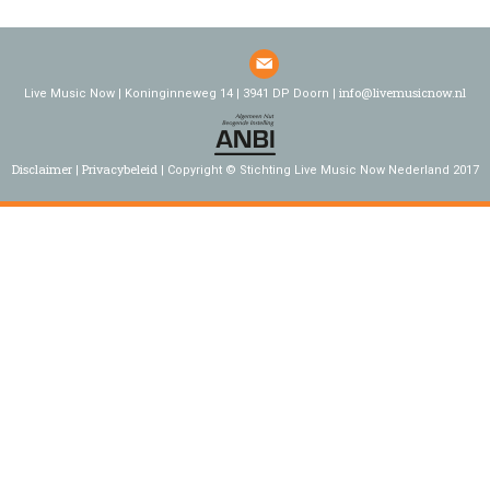
info@livemusicnow.nl
Live Music Now | Koninginneweg 14 | 3941 DP Doorn |
Disclaimer
Privacybeleid
Copyright © Stichting Live Music Now Nederland 2017