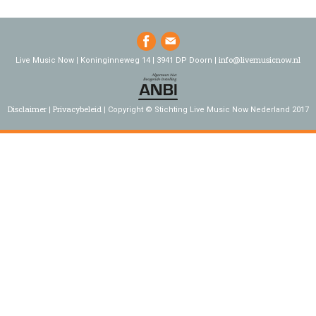
info@livemusicnow.nl
Live Music Now | Koninginneweg 14 | 3941 DP Doorn |
Disclaimer
Privacybeleid
Copyright © Stichting Live Music Now Nederland 2017