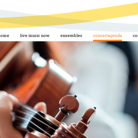
home
live music now
ensembles
concertagenda
co