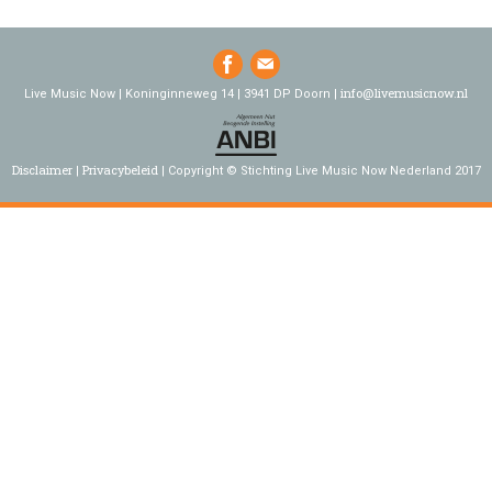
info@livemusicnow.nl
Live Music Now | Koninginneweg 14 | 3941 DP Doorn |
Disclaimer
Privacybeleid
Copyright © Stichting Live Music Now Nederland 2017