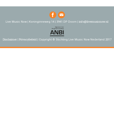
info@livemusicnow.nl
Live Music Now | Koninginneweg 14 | 3941 DP Doorn |
Disclaimer
Privacybeleid
Copyright © Stichting Live Music Now Nederland 2017