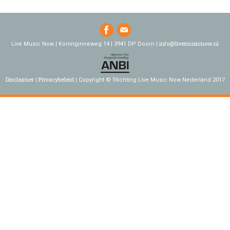
info@livemusicnow.nl
Live Music Now | Koninginneweg 14 | 3941 DP Doorn |
Disclaimer
Privacybeleid
Copyright © Stichting Live Music Now Nederland 2017