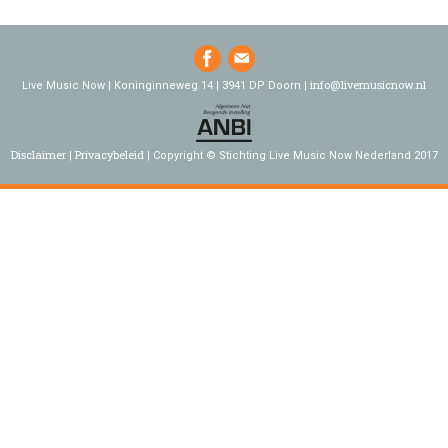
info@livemusicnow.nl
Live Music Now | Koninginneweg 14 | 3941 DP Doorn |
Disclaimer
Privacybeleid
Copyright © Stichting Live Music Now Nederland 2017