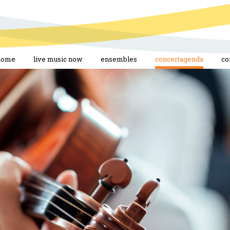
home
live music now
ensembles
concertagenda
co