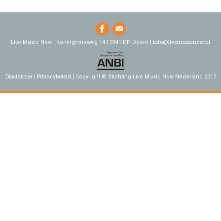
info@livemusicnow.nl
Live Music Now | Koninginneweg 14 | 3941 DP Doorn |
Disclaimer
Privacybeleid
Copyright © Stichting Live Music Now Nederland 2017