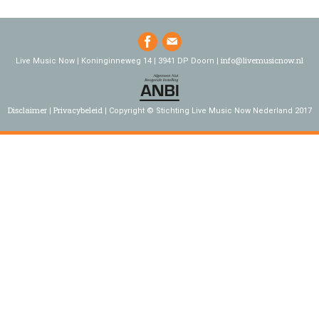
info@livemusicnow.nl
Live Music Now | Koninginneweg 14 | 3941 DP Doorn |
Disclaimer
Privacybeleid
Copyright © Stichting Live Music Now Nederland 2017