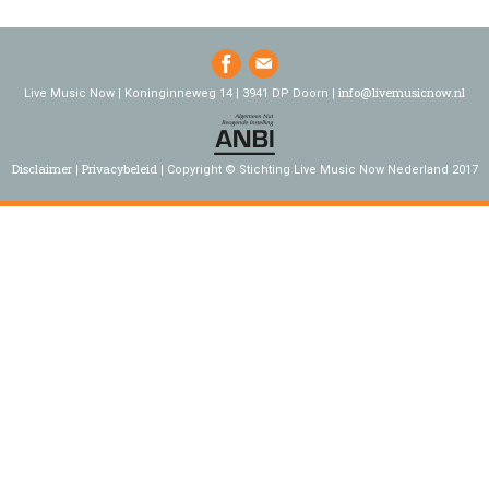
info@livemusicnow.nl
Live Music Now | Koninginneweg 14 | 3941 DP Doorn |
Disclaimer
Privacybeleid
Copyright © Stichting Live Music Now Nederland 2017