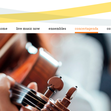
home
live music now
ensembles
concertagenda
co