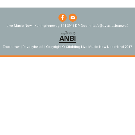
info@livemusicnow.nl
Live Music Now | Koninginneweg 14 | 3941 DP Doorn |
Disclaimer
Privacybeleid
Copyright © Stichting Live Music Now Nederland 2017