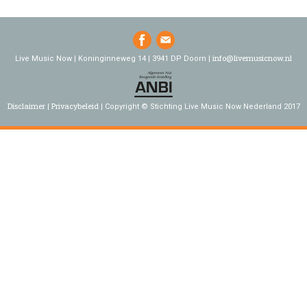
info@livemusicnow.nl
Live Music Now | Koninginneweg 14 | 3941 DP Doorn |
Disclaimer
Privacybeleid
Copyright © Stichting Live Music Now Nederland 2017