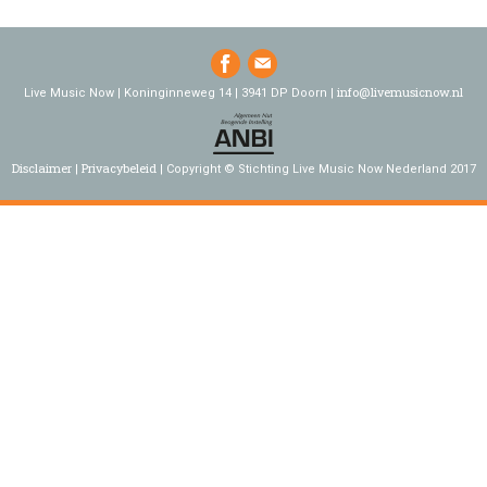
info@livemusicnow.nl
Live Music Now | Koninginneweg 14 | 3941 DP Doorn |
Disclaimer
Privacybeleid
Copyright © Stichting Live Music Now Nederland 2017