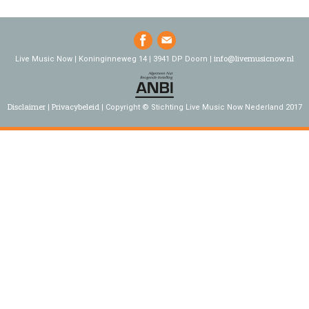
info@livemusicnow.nl
Live Music Now | Koninginneweg 14 | 3941 DP Doorn |
Disclaimer
Privacybeleid
Copyright © Stichting Live Music Now Nederland 2017