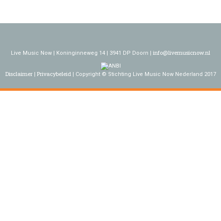
info@livemusicnow.nl
Live Music Now | Koninginneweg 14 | 3941 DP Doorn |
Disclaimer
Privacybeleid
Copyright © Stichting Live Music Now Nederland 2017