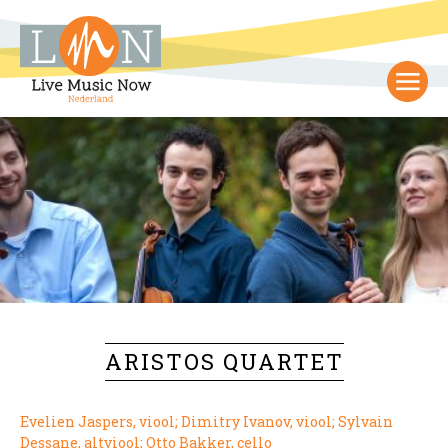
ARISTOS QUARTET
Evelien Jaspers, viool; Dimitry Ivanov, viool; Sylvain
Dessane, altviool; Otto Bakker, cello