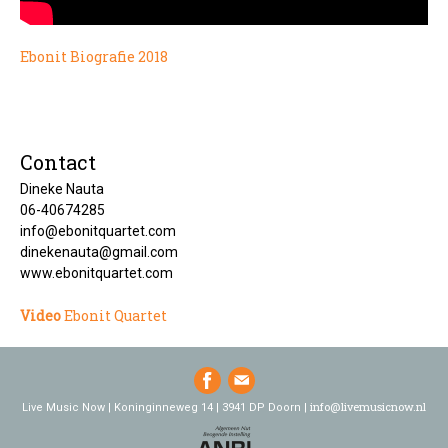
Ebonit Biografie 2018
Contact
Dineke Nauta
06-40674285
info@ebonitquartet.com
dinekenauta@gmail.com
www.ebonitquartet.com
Video
Ebonit Quartet
info@livemusicnow.nl
Live Music Now | Koninginneweg 14 | 3941 DP Doorn |