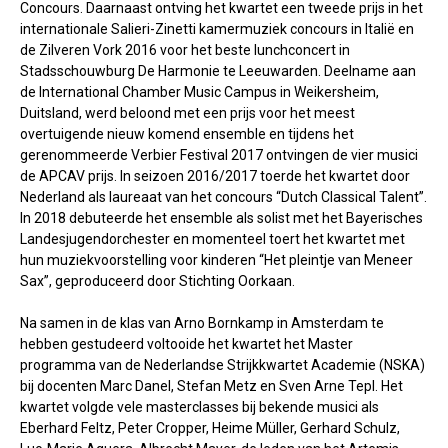
Concours. Daarnaast ontving het kwartet een tweede prijs in het
internationale Salieri-Zinetti kamermuziek concours in Italië en
de Zilveren Vork 2016 voor het beste lunchconcert in
Stadsschouwburg De Harmonie te Leeuwarden. Deelname aan
de International Chamber Music Campus in Weikersheim,
Duitsland, werd beloond met een prijs voor het meest
overtuigende nieuw komend ensemble en tijdens het
gerenommeerde Verbier Festival 2017 ontvingen de vier musici
de APCAV prijs. In seizoen 2016/2017 toerde het kwartet door
Nederland als laureaat van het concours “Dutch Classical Talent”.
In 2018 debuteerde het ensemble als solist met het Bayerisches
Landesjugendorchester en momenteel toert het kwartet met
hun muziekvoorstelling voor kinderen “Het pleintje van Meneer
Sax”, geproduceerd door Stichting Oorkaan.
Na samen in de klas van Arno Bornkamp in Amsterdam te
hebben gestudeerd voltooide het kwartet het Master
programma van de Nederlandse Strijkkwartet Academie (NSKA)
bij docenten Marc Danel, Stefan Metz en Sven Arne Tepl. Het
kwartet volgde vele masterclasses bij bekende musici als
Eberhard Feltz, Peter Cropper, Heime Müller, Gerhard Schulz,