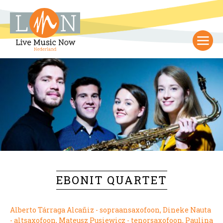
EBONIT QUARTET
Alberto Tárraga Alcañiz - sopraansaxofoon, Dineke Nauta
- altsaxofoon, Mateusz Pusiewicz - tenorsaxofoon, Paulina