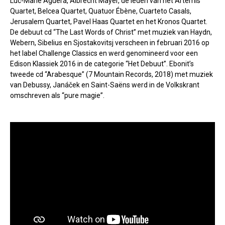
Luc-Marie Aguera, Albrecht Mayer, de leden van het Artemis
Quartet, Belcea Quartet, Quatuor Ébène, Cuarteto Casals,
Jerusalem Quartet, Pavel Haas Quartet en het Kronos Quartet.
De debuut cd “The Last Words of Christ” met muziek van Haydn,
Webern, Sibelius en Sjostakovitsj verscheen in februari 2016 op
het label Challenge Classics en werd genomineerd voor een
Edison Klassiek 2016 in de categorie “Het Debuut”. Ebonit’s
tweede cd “Arabesque” (7 Mountain Records, 2018) met muziek
van Debussy, Janáček en Saint-Saëns werd in de Volkskrant
omschreven als “pure magie”.