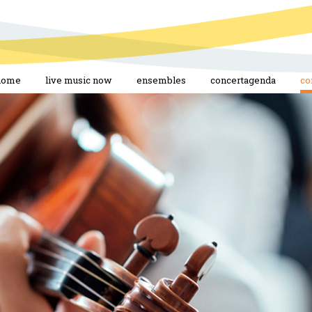
home
live music now
ensembles
concertagenda
co