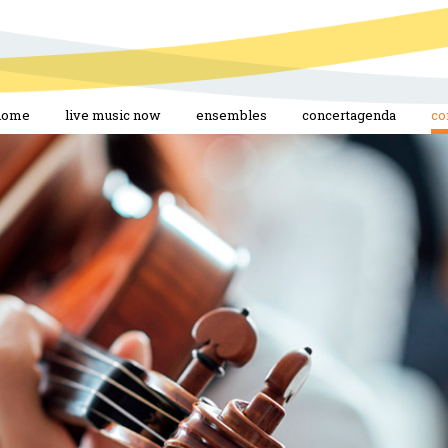
home
live music now
ensembles
concertagenda
co