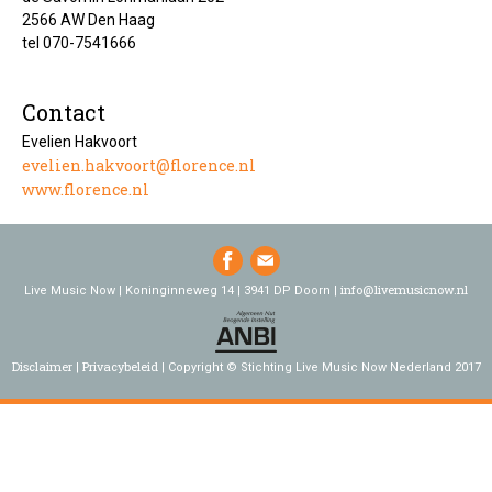
2566 AW Den Haag
tel 070-7541666
Contact
Evelien Hakvoort
evelien.hakvoort@florence.nl
www.florence.nl
info@livemusicnow.nl
Live Music Now | Koninginneweg 14 | 3941 DP Doorn |
Disclaimer
Privacybeleid
Copyright © Stichting Live Music Now Nederland 2017