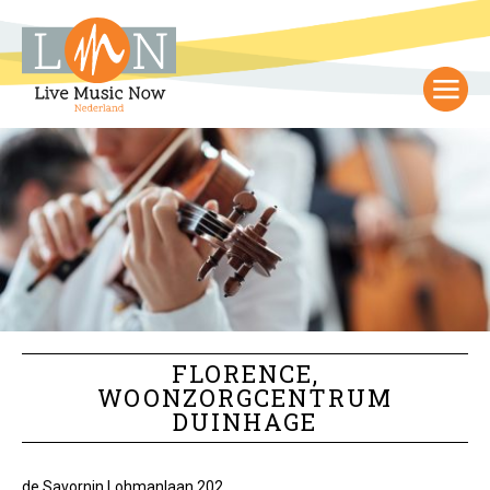
FLORENCE,
WOONZORGCENTRUM
DUINHAGE
de Savornin Lohmanlaan 202