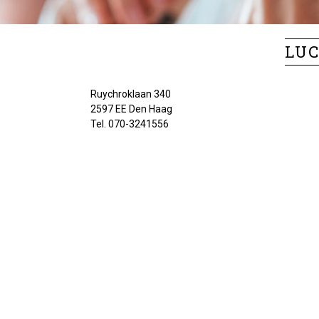
LUC
Ruychroklaan 340
2597 EE Den Haag
Tel. 070-3241556