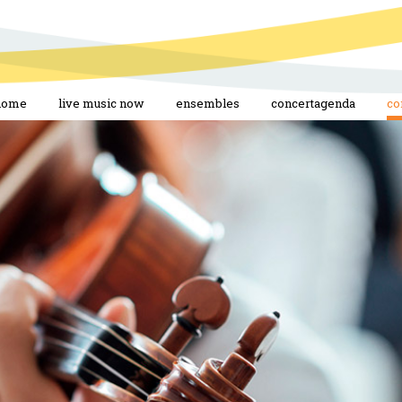
home
live music now
ensembles
concertagenda
co