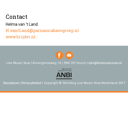
Contact
Helma van ‘t Land
H.vantLand@parnassiabavogroep.nl
www.brijder.nl
info@livemusicnow.nl
Live Music Now | Koninginneweg 14 | 3941 DP Doorn |
Disclaimer
Privacybeleid
Copyright © Stichting Live Music Now Nederland 2017