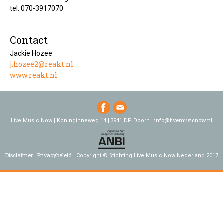
tel. 070-3917070
Contact
Jackie Hozee
j.hozee2@reakt.nl
www.reakt.nl
info@livemusicnow.nl
Live Music Now | Koninginneweg 14 | 3941 DP Doorn |
Disclaimer
Privacybeleid
Copyright © Stichting Live Music Now Nederland 2017