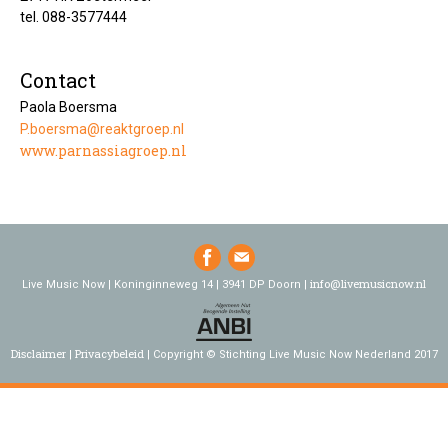
tel. 088-3577444
Contact
Paola Boersma
P.boersma@reaktgroep.nl
www.parnassiagroep.nl
info@livemusicnow.nl
Live Music Now | Koninginneweg 14 | 3941 DP Doorn |
Disclaimer
Privacybeleid
Copyright © Stichting Live Music Now Nederland 2017