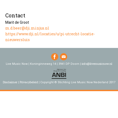
Contact
Marit de Groot
m.d.beer@dji.minjus.nl
https://www.dji.nl/locaties/u/pi-utrecht-locatie-
nieuwersluis
info@livemusicnow.nl
Live Music Now | Koninginneweg 14 | 3941 DP Doorn |
Disclaimer
Privacybeleid
Copyright © Stichting Live Music Now Nederland 2017