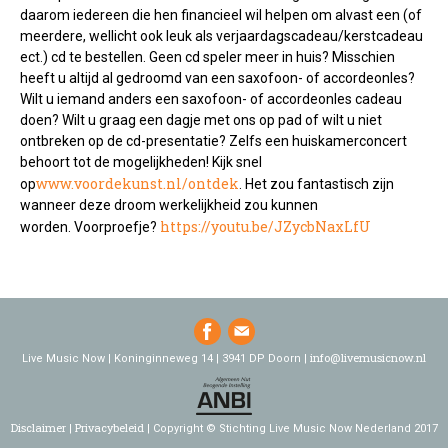
daarom iedereen die hen financieel wil helpen om alvast een (of
meerdere, wellicht ook leuk als verjaardagscadeau/kerstcadeau
ect.) cd te bestellen. Geen cd speler meer in huis? Misschien
heeft u altijd al gedroomd van een saxofoon- of accordeonles?
Wilt u iemand anders een saxofoon- of accordeonles cadeau
doen? Wilt u graag een dagje met ons op pad of wilt u niet
ontbreken op de cd-presentatie? Zelfs een huiskamerconcert
behoort tot de mogelijkheden! Kijk snel
www.voordekunst.nl/ontdek
op
. Het zou fantastisch zijn
wanneer deze droom werkelijkheid zou kunnen
https://youtu.be/JZycbNaxLfU
worden. Voorproefje?
info@livemusicnow.nl
Live Music Now | Koninginneweg 14 | 3941 DP Doorn |
Disclaimer
Privacybeleid
Copyright © Stichting Live Music Now Nederland 2017