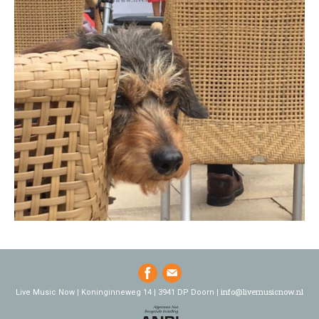
info@livemusicnow.nl
Live Music Now | Koninginneweg 14 | 3941 DP Doorn |