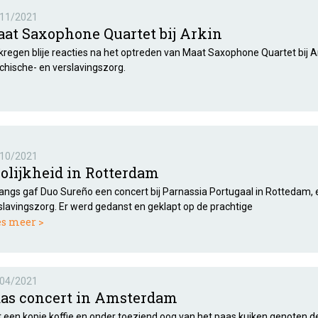
11/2021
at Saxophone Quartet bij Arkin
 kregen blije reacties na het optreden van Maat Saxophone Quartet bij A
chische- en verslavingszorg.
10/2021
olijkheid in Rotterdam
angs gaf Duo Sureño een concert bij Parnassia Portugaal in Rottedam, ee
slavingszorg. Er werd gedanst en geklapt op de prachtige
es meer >
04/2021
as concert in Amsterdam
 een kopje koffie en onder toeziend oog van het paas kuiken genoten d