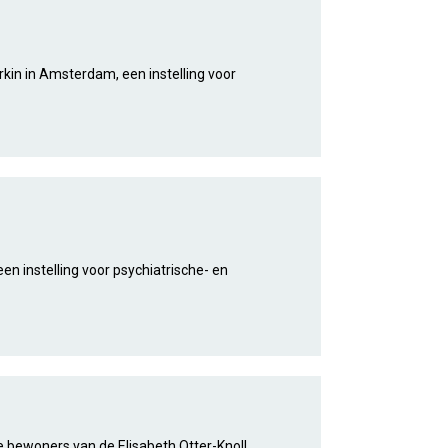
rkin in Amsterdam, een instelling voor
n instelling voor psychiatrische- en
e bewoners van de Elisabeth Otter-Knoll