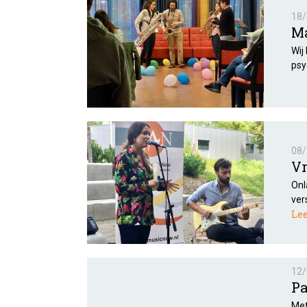
18/
Ma
Wij
psy
08/
Vr
Onl
ver
Le
12/
Pa
Met