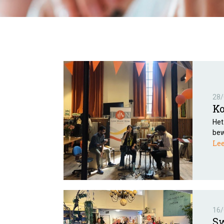
28/
Ko
Het
bew
Le
16/
Sw