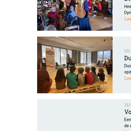
Hee
Dyn
Le
09/
Du
Duo
opz
Le
26/
Vo
Een
de 