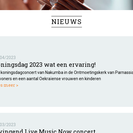
NIEUWS
04/2023
ningsdag 2023 wat een ervaring!
 koningsdagconcert van Nakumba in de Ontmoetingskerk van Parnassia
oners en een aantal Oekraïense vrouwen en kinderen
es meer >
03/2023
ingend Live Music Now concert