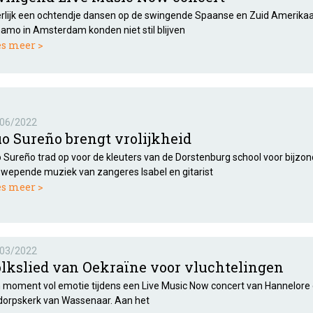
rlijk een ochtendje dansen op de swingende Spaanse en Zuid Amerika
amo in Amsterdam konden niet stil blijven
es meer >
06/2022
o Sureño brengt vrolijkheid
 Sureño trad op voor de kleuters van de Dorstenburg school voor bijzond
wepende muziek van zangeres Isabel en gitarist
es meer >
03/2022
lkslied van Oekraïne voor vluchtelingen
 moment vol emotie tijdens een Live Music Now concert van Hannelore de
dorpskerk van Wassenaar. Aan het