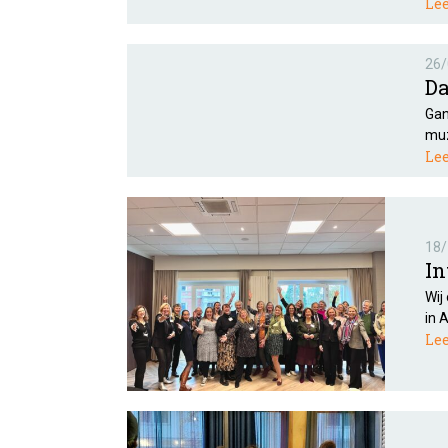
Le
26/
Da
Gan
muz
Le
18/
In
Wij
in 
Le