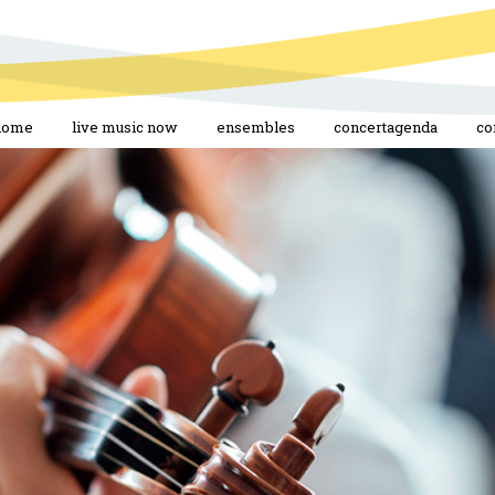
home
live music now
ensembles
concertagenda
co